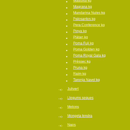
Maduixa kg
Magrana kg
Mandarina Nules kg
Palosantos kg
Pera Conference kg
Pinya kg
Plàtan kg
Poma Fuji kg
Poma Golden kg
Poma Royal Gala kg
Prèssec kg
Pruna kg
Raïm kg
Taronja Navel kg
Julivert
Llegums seques
Melons
Mongeta tendra
Naps