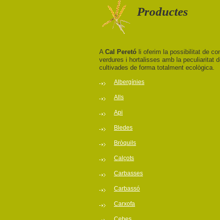
Productes
A
Cal Peretó
li oferim la possibilitat de co
verdures i hortalisses amb la peculiaritat
cultivades de forma totalment ecològica.
Albergínies
Alls
Api
Bledes
Bròquils
Calçots
Carbasses
Carbassó
Carxofa
Cebes