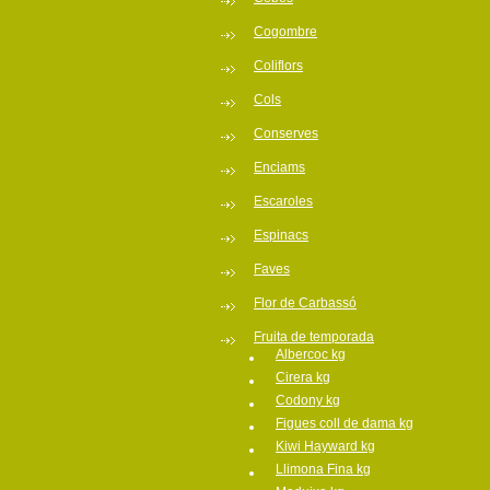
Cogombre
Coliflors
Cols
Conserves
Enciams
Escaroles
Espinacs
Faves
Flor de Carbassó
Fruita de temporada
Albercoc kg
Cirera kg
Codony kg
Figues coll de dama kg
Kiwi Hayward kg
Llimona Fina kg