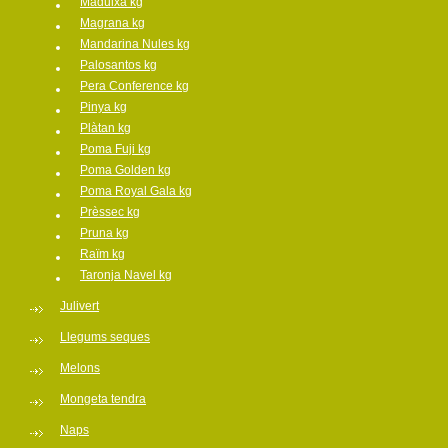
Maduixa kg
Magrana kg
Mandarina Nules kg
Palosantos kg
Pera Conference kg
Pinya kg
Plàtan kg
Poma Fuji kg
Poma Golden kg
Poma Royal Gala kg
Prèssec kg
Pruna kg
Raïm kg
Taronja Navel kg
Julivert
Llegums seques
Melons
Mongeta tendra
Naps