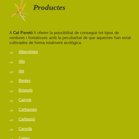
Productes
A
Cal Peretó
li oferim la possibilitat de conseguir tot tipus de
verdures i hortalisses amb la peculiaritat de que aquestes han estat
cultivades de forma totalment ecològica.
Albergínies
Alls
Api
Bledes
Bròquils
Calçots
Carbasses
Carbassó
Carxofa
Cebes