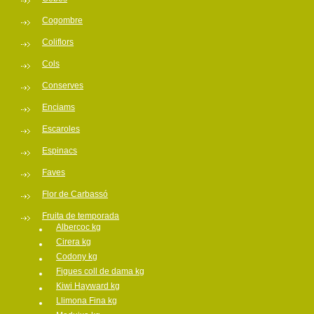
Cogombre
Coliflors
Cols
Conserves
Enciams
Escaroles
Espinacs
Faves
Flor de Carbassó
Fruita de temporada
Albercoc kg
Cirera kg
Codony kg
Figues coll de dama kg
Kiwi Hayward kg
Llimona Fina kg