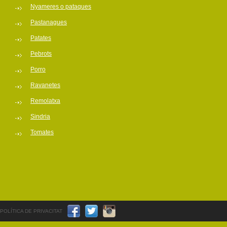
Nyameres o pataques
Pastanagues
Patates
Pebrots
Porro
Ravanetes
Remolatxa
Sindria
Tomates
POLÍTICA DE PRIVACITAT