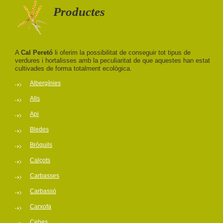
Productes
A
Cal Peretó
li oferim la possibilitat de conseguir tot tipus de
verdures i hortalisses amb la peculiaritat de que aquestes han estat
cultivades de forma totalment ecològica.
Albergínies
Alls
Api
Bledes
Bròquils
Calçots
Carbasses
Carbassó
Carxofa
Cebes