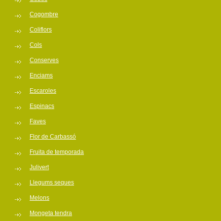
Cogombre
Coliflors
Cols
Conserves
Enciams
Escaroles
Espinacs
Faves
Flor de Carbassó
Fruita de temporada
Julivert
Llegums seques
Melons
Mongeta tendra