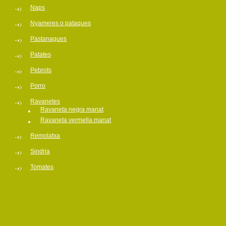
Naps
Nyameres o pataques
Pastanagues
Patates
Pebrots
Porro
Ravanetes
Ravaneta negra manat
Ravaneta vermella manat
Remolatxa
Sindria
Tomates