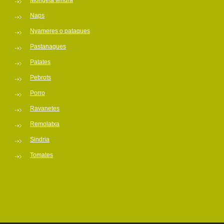
Mongeta tendra
Naps
Nyameres o pataques
Pastanagues
Patates
Pebrots
Porro
Ravanetes
Remolatxa
Sindria
Tomates