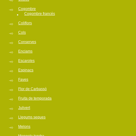
Cogombre
Cogombre francés
Coliflors
Cols
Conserves
Enciams
Escaroles
Espinacs
Faves
Flor de Carbassó
Fruita de temporada
Julivert
Llegums seques
Melons