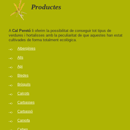
Productes
A
Cal Peretó
li oferim la possibilitat de conseguir tot tipus de
verdures i hortalisses amb la peculiaritat de que aquestes han estat
cultivades de forma totalment ecològica.
Albergínies
Alls
Api
Bledes
Bròquils
Calçots
Carbasses
Carbassó
Carxofa
Cebes