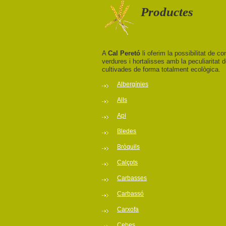
Productes
A
Cal Peretó
li oferim la possibilitat de co
verdures i hortalisses amb la peculiaritat
cultivades de forma totalment ecològica.
Albergínies
Alls
Api
Bledes
Bròquils
Calçots
Carbasses
Carbassó
Carxofa
Cebes