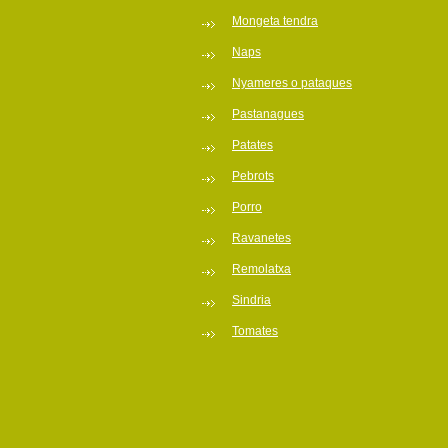
Mongeta tendra
Naps
Nyameres o pataques
Pastanagues
Patates
Pebrots
Porro
Ravanetes
Remolatxa
Sindria
Tomates