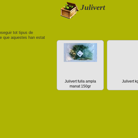
Julivert
nseguir tot tipus de
 de que aquestes han estat
Julivert fulla ampla
Julivert k
manat 150gr