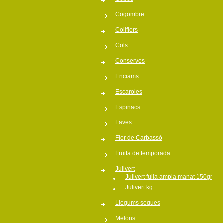
Cogombre
Coliflors
Cols
Conserves
Enciams
Escaroles
Espinacs
Faves
Flor de Carbassó
Fruita de temporada
Julivert
Julivert fulla ampla manat 150gr
Julivert kg
Llegums seques
Melons