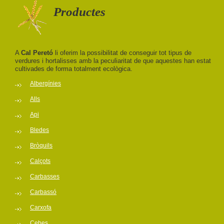
Productes
A
Cal Peretó
li oferim la possibilitat de conseguir tot tipus de
verdures i hortalisses amb la peculiaritat de que aquestes han estat
cultivades de forma totalment ecològica.
Albergínies
Alls
Api
Bledes
Bròquils
Calçots
Carbasses
Carbassó
Carxofa
Cebes