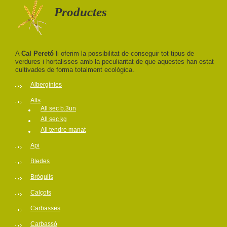
Productes
A
Cal Peretó
li oferim la possibilitat de conseguir tot tipus de
verdures i hortalisses amb la peculiaritat de que aquestes han estat
cultivades de forma totalment ecològica.
Albergínies
Alls
All sec b.3un
All sec kg
All tendre manat
Api
Bledes
Bròquils
Calçots
Carbasses
Carbassó