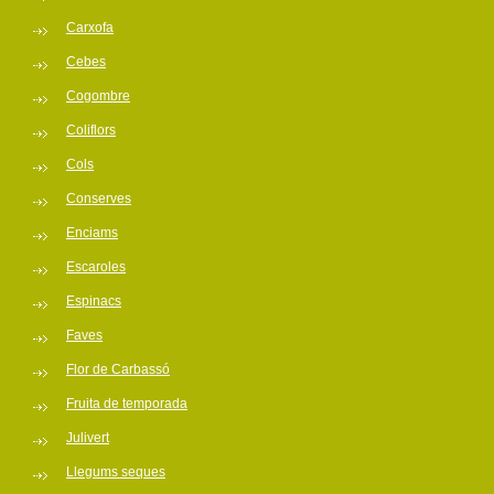
Carxofa
Cebes
Cogombre
Coliflors
Cols
Conserves
Enciams
Escaroles
Espinacs
Faves
Flor de Carbassó
Fruita de temporada
Julivert
Llegums seques