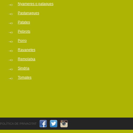
Nyameres o pataques
Pastanagues
Patates
Pebrots
Porro
Ravanetes
Remolatxa
Sindria
Tomates
POLÍTICA DE PRIVACITAT