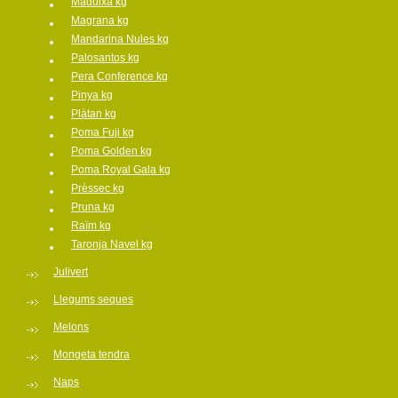
Maduixa kg
Magrana kg
Mandarina Nules kg
Palosantos kg
Pera Conference kg
Pinya kg
Plàtan kg
Poma Fuji kg
Poma Golden kg
Poma Royal Gala kg
Prèssec kg
Pruna kg
Raïm kg
Taronja Navel kg
Julivert
Llegums seques
Melons
Mongeta tendra
Naps