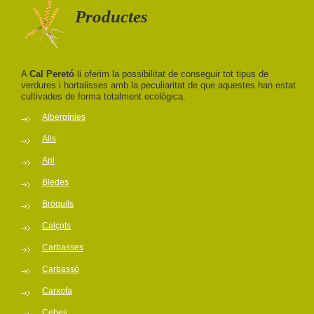
Productes
A
Cal Peretó
li oferim la possibilitat de conseguir tot tipus de
verdures i hortalisses amb la peculiaritat de que aquestes han estat
cultivades de forma totalment ecològica.
Albergínies
Alls
Api
Bledes
Bròquils
Calçots
Carbasses
Carbassó
Carxofa
Cebes