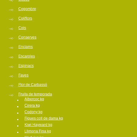
Cogombre
Coliflors
Cols
Conserves
Enciams
Escaroles
Espinacs
Faves
Flor de Carbassó
Fruita de temporada
Albercoc kg
Cirera kg
Codony kg
Figues coll de dama kg
Kiwi Hayward kg
Llimona Fina kg