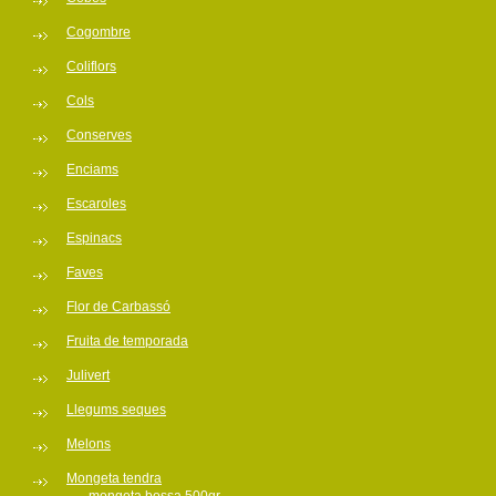
Cogombre
Coliflors
Cols
Conserves
Enciams
Escaroles
Espinacs
Faves
Flor de Carbassó
Fruita de temporada
Julivert
Llegums seques
Melons
Mongeta tendra