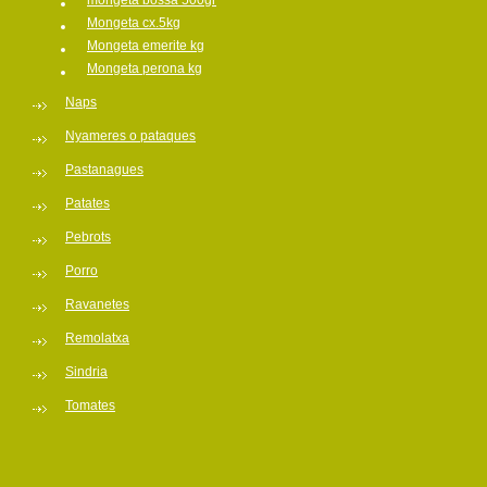
mongeta bossa 500gr
Mongeta cx.5kg
Mongeta emerite kg
Mongeta perona kg
Naps
Nyameres o pataques
Pastanagues
Patates
Pebrots
Porro
Ravanetes
Remolatxa
Sindria
Tomates