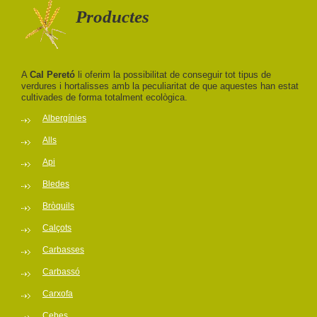
Productes
A
Cal Peretó
li oferim la possibilitat de conseguir tot tipus de
verdures i hortalisses amb la peculiaritat de que aquestes han estat
cultivades de forma totalment ecològica.
Albergínies
Alls
Api
Bledes
Bròquils
Calçots
Carbasses
Carbassó
Carxofa
Cebes