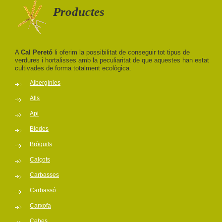
Productes
A
Cal Peretó
li oferim la possibilitat de conseguir tot tipus de
verdures i hortalisses amb la peculiaritat de que aquestes han estat
cultivades de forma totalment ecològica.
Albergínies
Alls
Api
Bledes
Bròquils
Calçots
Carbasses
Carbassó
Carxofa
Cebes