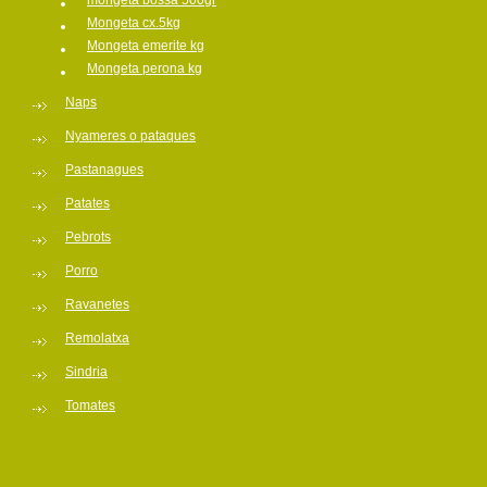
mongeta bossa 500gr
Mongeta cx.5kg
Mongeta emerite kg
Mongeta perona kg
Naps
Nyameres o pataques
Pastanagues
Patates
Pebrots
Porro
Ravanetes
Remolatxa
Sindria
Tomates