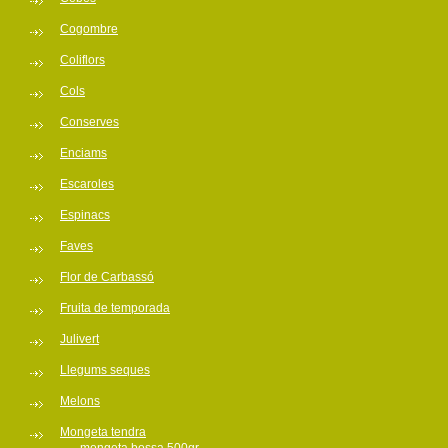
Cogombre
Coliflors
Cols
Conserves
Enciams
Escaroles
Espinacs
Faves
Flor de Carbassó
Fruita de temporada
Julivert
Llegums seques
Melons
Mongeta tendra