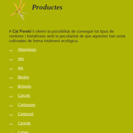
Productes
A
Cal Peretó
li oferim la possibilitat de conseguir tot tipus de
verdures i hortalisses amb la peculiaritat de que aquestes han estat
cultivades de forma totalment ecològica.
Albergínies
Alls
Api
Bledes
Bròquils
Calçots
Carbasses
Carbassó
Carxofa
Cebes