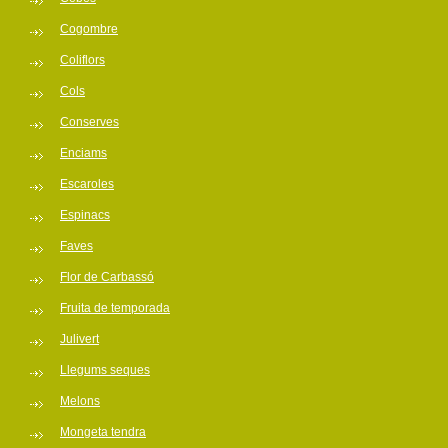
Cogombre
Coliflors
Cols
Conserves
Enciams
Escaroles
Espinacs
Faves
Flor de Carbassó
Fruita de temporada
Julivert
Llegums seques
Melons
Mongeta tendra