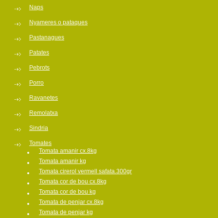
Naps
Nyameres o pataques
Pastanagues
Patates
Pebrots
Porro
Ravanetes
Remolatxa
Sindria
Tomates
Tomata amanir cx.8kg
Tomata amanir kg
Tomata cirerol vermell safata.300gr
Tomata cor de bou cx.8kg
Tomata cor de bou kg
Tomata de penjar cx.8kg
Tomata de penjar kg