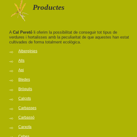
Productes
A
Cal Peretó
li oferim la possibilitat de conseguir tot tipus de
verdures i hortalisses amb la peculiaritat de que aquestes han estat
cultivades de forma totalment ecològica.
Albergínies
Alls
Api
Bledes
Bròquils
Calçots
Carbasses
Carbassó
Carxofa
Cebes