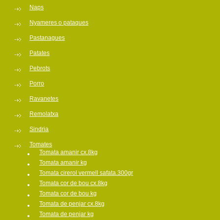
Naps
Nyameres o pataques
Pastanagues
Patates
Pebrots
Porro
Ravanetes
Remolatxa
Sindria
Tomates
Tomata amanir cx.8kg
Tomata amanir kg
Tomata cirerol vermell safata.300gr
Tomata cor de bou cx.8kg
Tomata cor de bou kg
Tomata de penjar cx.8kg
Tomata de penjar kg