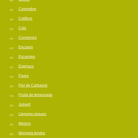
Cogombre
Coliflors
Cols
Conserves
Enciams
Escaroles
Espinacs
Faves
Flor de Carbassó
Fruita de temporada
Julivert
Llegums seques
Melons
Mongeta tendra