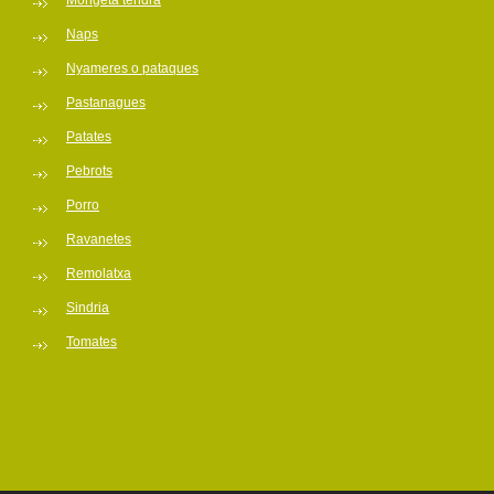
Mongeta tendra
Naps
Nyameres o pataques
Pastanagues
Patates
Pebrots
Porro
Ravanetes
Remolatxa
Sindria
Tomates