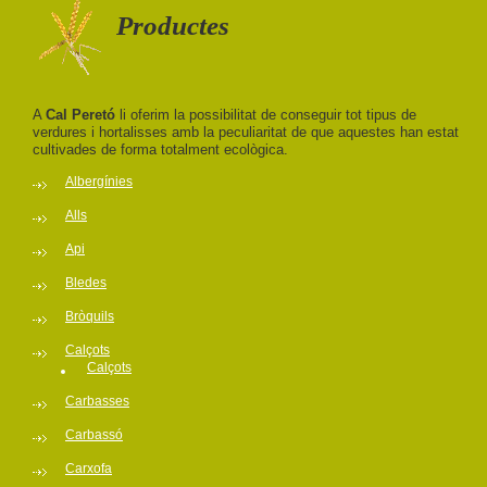
Productes
A
Cal Peretó
li oferim la possibilitat de conseguir tot tipus de
verdures i hortalisses amb la peculiaritat de que aquestes han estat
cultivades de forma totalment ecològica.
Albergínies
Alls
Api
Bledes
Bròquils
Calçots
Calçots
Carbasses
Carbassó
Carxofa