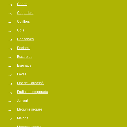
Cebes
Cogombre
Coliflors
Cols
Conserves
Enciams
Escaroles
Espinacs
Faves
Flor de Carbassó
Fruita de temporada
Julivert
Llegums seques
Melons