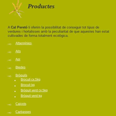
Productes
A
Cal Peretó
li oferim la possibilitat de conseguir tot tipus de
verdures i hortalisses amb la peculiaritat de que aquestes han estat
cultivades de forma totalment ecològica.
Albergínies
Alls
Api
Bledes
Bròquils
Broculi cx.5kg
Broculi kg
Bròquil verd cx.5kg
Bròquil verd kg
Calçots
Carbasses