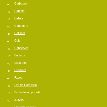
Carbassó
Carxofa
Cebes
Cogombre
Coliflors
Cols
Conserves
Enciams
Escaroles
Espinacs
Faves
Flor de Carbassó
Fruita de temporada
Julivert