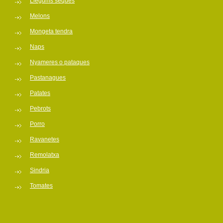
Llegums seques
Melons
Mongeta tendra
Naps
Nyameres o pataques
Pastanagues
Patates
Pebrots
Porro
Ravanetes
Remolatxa
Sindria
Tomates