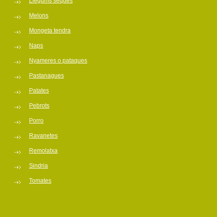
Llegums seques
Melons
Mongeta tendra
Naps
Nyameres o pataques
Pastanagues
Patates
Pebrots
Porro
Ravanetes
Remolatxa
Sindria
Tomates