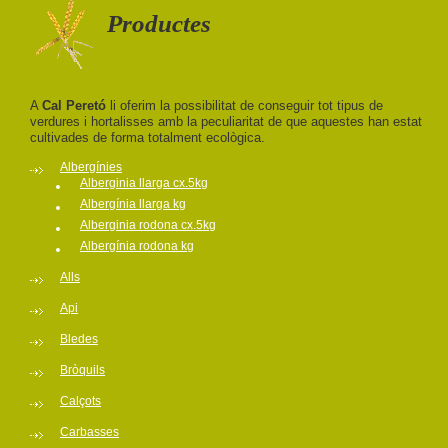
Productes
A
Cal Peretó
li oferim la possibilitat de conseguir tot tipus de
verdures i hortalisses amb la peculiaritat de que aquestes han estat
cultivades de forma totalment ecològica.
Albergínies
Alberginia llarga cx.5kg
Albergínia llarga kg
Alberginia rodona cx.5kg
Albergínia rodona kg
Alls
Api
Bledes
Bròquils
Calçots
Carbasses