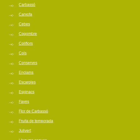
Carbassó
Carxofa
Cebes
Cogombre
Coliflors
Cols
Conserves
Enciams
Escaroles
Espinacs
Faves
Flor de Carbassó
Fruita de temporada
Julivert