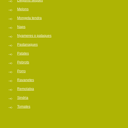
Llegums seques
Melons
Mongeta tendra
Naps
Nyameres o pataques
Pastanagues
Patates
Pebrots
Porro
Ravanetes
Remolatxa
Sindria
Tomates