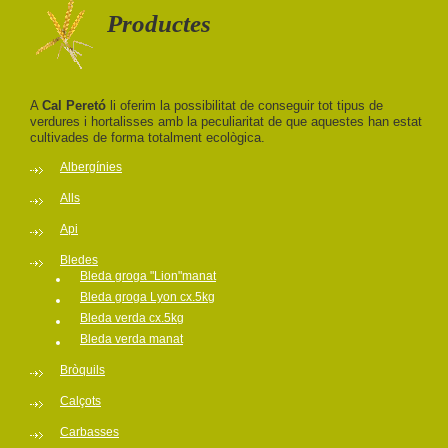
Productes
A
Cal Peretó
li oferim la possibilitat de conseguir tot tipus de
verdures i hortalisses amb la peculiaritat de que aquestes han estat
cultivades de forma totalment ecològica.
Albergínies
Alls
Api
Bledes
Bleda groga "Lion"manat
Bleda groga Lyon cx.5kg
Bleda verda cx.5kg
Bleda verda manat
Bròquils
Calçots
Carbasses