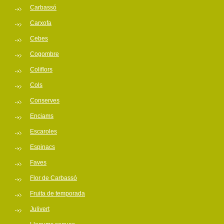
Carbassó
Carxofa
Cebes
Cogombre
Coliflors
Cols
Conserves
Enciams
Escaroles
Espinacs
Faves
Flor de Carbassó
Fruita de temporada
Julivert