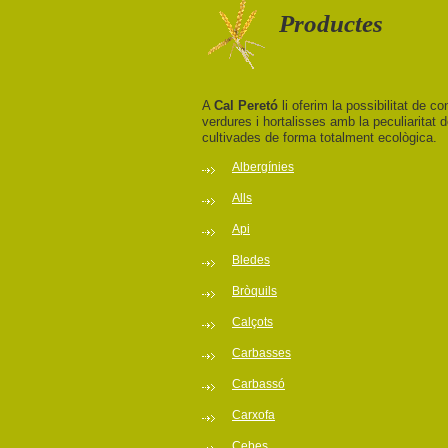
Productes
A
Cal Peretó
li oferim la possibilitat de co
verdures i hortalisses amb la peculiaritat
cultivades de forma totalment ecològica.
Albergínies
Alls
Api
Bledes
Bròquils
Calçots
Carbasses
Carbassó
Carxofa
Cebes