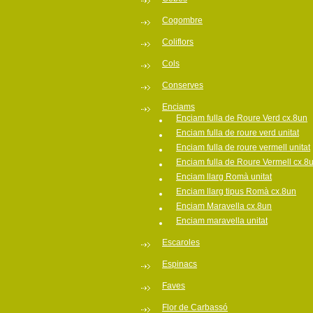
Cogombre
Coliflors
Cols
Conserves
Enciams
Enciam fulla de Roure Verd cx.8un
Enciam fulla de roure verd unitat
Enciam fulla de roure vermell unitat
Enciam fulla de Roure Vermell cx.8
Enciam llarg Romà unitat
Enciam llarg tipus Romà cx.8un
Enciam Maravella cx.8un
Enciam maravella unitat
Escaroles
Espinacs
Faves
Flor de Carbassó