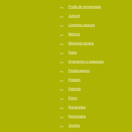
Fruita de temporada
Julivert
Llegums seques
Melons
Mongeta tendra
Naps
Nyameres o pataques
Pastanagues
Patates
Pebrots
Porro
Ravanetes
Remolatxa
Sindria