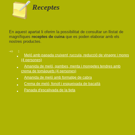
Receptes
En aquest apartat li oferim la possibilitat de consultar un llistat de
magnífiques
receptes de cuina
que es poden elaborar amb els
nostres productes.
-
Meló amb papada cruixent, ruccula, reducció de vinagre i mores
(4 persones)
Amanida de meló, gambes, menta i mongetes tendres amb
crema de tomàquets (4 persones)
Amanida de meló amb formatge de cabra
Crema de meló, fonoll i esqueixada de bacallà
Panada d'escalivada de la tieta