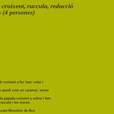
cruixent, ruccula, reducció
s (4 persones)
 cruixent a foc lent, colar i
e quedi com un caramel, sense
la papada cruixent a sobre i fem
ruccula i les mores.
aurant Monvínic de Bcn