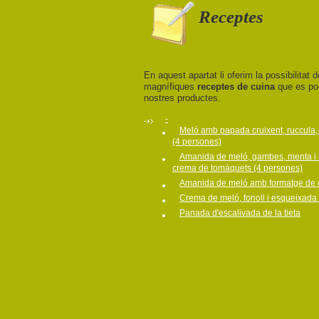
Receptes
En aquest apartat li oferim la possibilitat d
magnífiques
receptes de cuina
que es po
nostres productes.
-
Meló amb papada cruixent, ruccula,
(4 persones)
Amanida de meló, gambes, menta i
crema de tomàquets (4 persones)
Amanida de meló amb formatge de 
Crema de meló, fonoll i esqueixada
Panada d'escalivada de la tieta