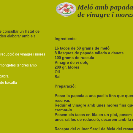
Meló amb papada 
de vinagre i more
e consultar un llistat de
den elaborar amb els
Ingredients:
16 tacos de 50 grams de meló
8 llesques de papada tallada a dauets
 reducció de vinagre i mores
100 grams de ruccula
Vinagre de vi dolç
 mongetes tendres amb
200 gr. Mores
Oli
cabra
Sal
 de bacallà
Preparació:
Posar la papada a una paella fins que quedi
reservar.
Reduir el vinagre amb unes mores fins qu
cremar-lo.
Posem els tacos en fila en un plat, posem 
unes ratlles de reducció, decorem amb la 
Recepta del cuiner Sergi de Meià del rest