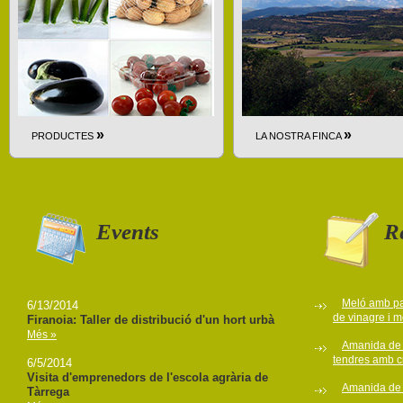
»
»
PRODUCTES
LA NOSTRA FINCA
Events
R
Meló amb pa
6/13/2014
de vinagre i 
Firanoia: Taller de distribució d'un hort urbà
Més »
Amanida de 
tendres amb c
6/5/2014
Visita d'emprenedors de l'escola agrària de
Amanida de 
Tàrrega