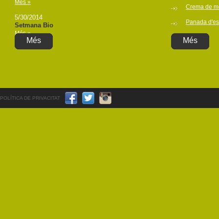
Més »
Crema de mel
5/30/2014
Panada d'esc
Setmana Bio
Més »
Més
Més
POLÍTICA DE PRIVACITAT